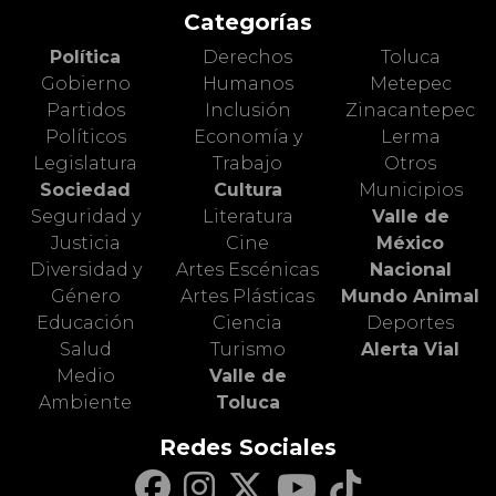
Categorías
Política
Derechos
Toluca
Gobierno
Humanos
Metepec
Partidos
Inclusión
Zinacantepec
Políticos
Economía y
Lerma
Legislatura
Trabajo
Otros
Sociedad
Cultura
Municipios
Seguridad y
Literatura
Valle de
Justicia
Cine
México
Diversidad y
Artes Escénicas
Nacional
Género
Artes Plásticas
Mundo Animal
Educación
Ciencia
Deportes
Salud
Turismo
Alerta Vial
Medio
Valle de
Ambiente
Toluca
Redes Sociales