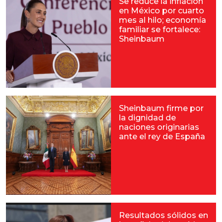
Se reduce la inflación
en México por cuarto
mes al hilo; economía
familiar se fortalece:
Sheinbaum
Sheinbaum firme por
la dignidad de
naciones originarias
ante el rey de España
Resultados sólidos en