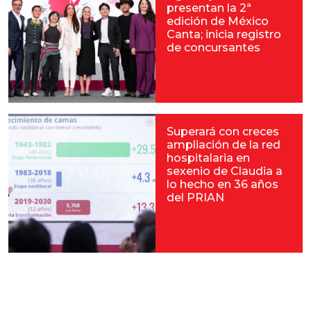
presentan la 2ª
edición de México
Canta; inicia registro
de concursantes
Superará con creces
ampliación de la red
hospitalaria en
sexenio de Claudia a
lo hecho en 36 años
del PRIAN