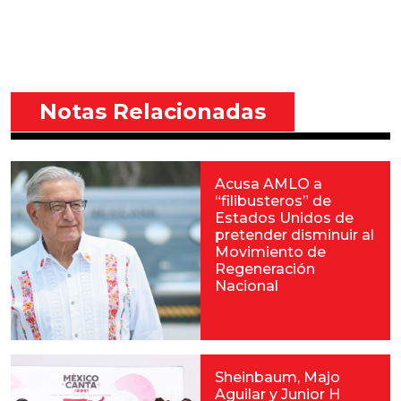
Notas Relacionadas
Acusa AMLO a
“filibusteros” de
Estados Unidos de
pretender disminuir al
Movimiento de
Regeneración
Nacional
Sheinbaum, Majo
Aguilar y Junior H