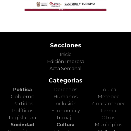
Secciones
Inicio
Edición Impresa
Acta Semanal
Categorías
Política
Derechos
Toluca
Gobierno
Humanos
Metepec
Partidos
Inclusión
Zinacantepec
Políticos
Economía y
Lerma
Legislatura
Trabajo
Otros
Sociedad
Cultura
Municipios