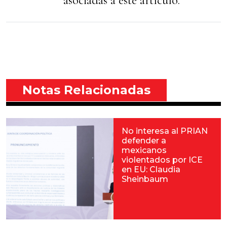
asociadas a éste artículo.
Notas Relacionadas
No interesa al PRIAN
defender a
mexicanos
violentados por ICE
en EU: Claudia
Sheinbaum