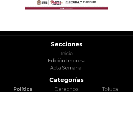
Secciones
Inicio
Edición Impresa
Acta Semanal
Categorías
Política
Derechos
Toluca
Gobierno
Humanos
Metepec
Partidos
Inclusión
Zinacantepec
Políticos
Economía y
Lerma
Legislatura
Trabajo
Otros
Sociedad
Cultura
Municipios
Seguridad y
Literatura
Valle de