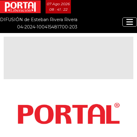
07 Ago 2026
08 : 41 : 23
DIFUSIÓN de Esteban Rivera Rivera
04-2024-100415481700-203