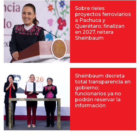
Sobre rieles
proyectos ferroviarios
a Pachuca y
Querétaro; finalizan
en 2027, reitera
Sheinbaum
Sheinbaum decreta
total transparencia en
gobierno;
funcionarios ya no
podrán reservar la
información