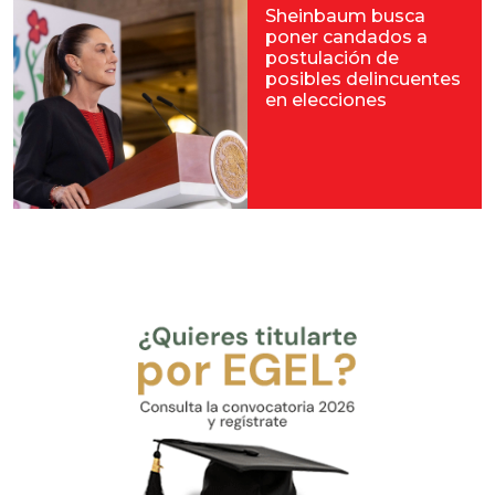
Sheinbaum busca
poner candados a
postulación de
posibles delincuentes
en elecciones