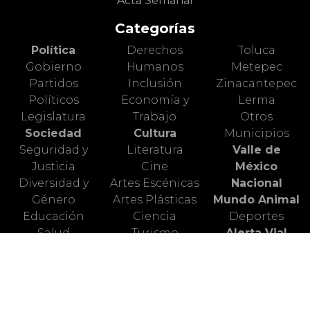
Acta Semanal
Categorías
Política
Derechos
Toluca
Gobierno
Humanos
Metepec
Partidos
Inclusión
Zinacantepec
Políticos
Economía y
Lerma
Legislatura
Trabajo
Otros
Sociedad
Cultura
Municipios
Seguridad y
Literatura
Valle de
Justicia
Cine
México
Diversidad y
Artes Escénicas
Nacional
Género
Artes Plásticas
Mundo Animal
Educación
Ciencia
Deportes
Salud
Turismo
Alerta Vial
Medio
Valle de
Ambiente
Toluca
Redes Sociales