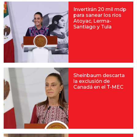
Invertirán 20 mil mdp
para sanear los ríos
Atoyac, Lerma-
Santiago y Tula
Sheinbaum descarta
la exclusión de
Canadá en el T-MEC