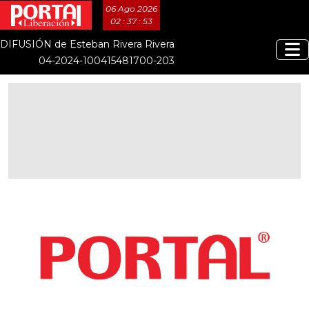
06 Ago 2026
02 : 37 : 54
DIFUSIÓN de Esteban Rivera Rivera
04-2024-100415481700-203