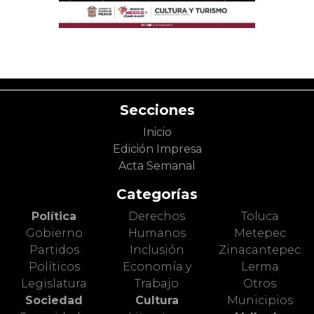
Secciones
Inicio
Edición Impresa
Acta Semanal
Categorías
Política
Derechos
Toluca
Gobierno
Humanos
Metepec
Partidos
Inclusión
Zinacantepec
Políticos
Economía y
Lerma
Legislatura
Trabajo
Otros
Sociedad
Cultura
Municipios