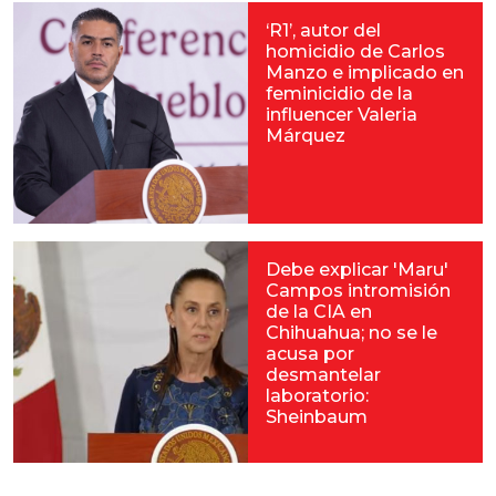
‘R1’, autor del
homicidio de Carlos
Manzo e implicado en
feminicidio de la
influencer Valeria
Márquez
Debe explicar 'Maru'
Campos intromisión
de la CIA en
Chihuahua; no se le
acusa por
desmantelar
laboratorio:
Sheinbaum