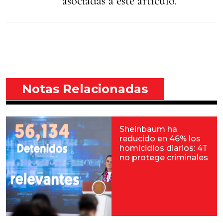
asociadas a éste artículo.
Notas Relacionadas
Sheinbaum ha
reducido en 46% los
homicidios diarios: 4T
no protege criminales