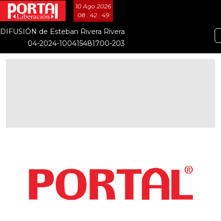
10 Ago 2026
08 : 42 : 50
DIFUSIÓN de Esteban Rivera Rivera
04-2024-100415481700-203