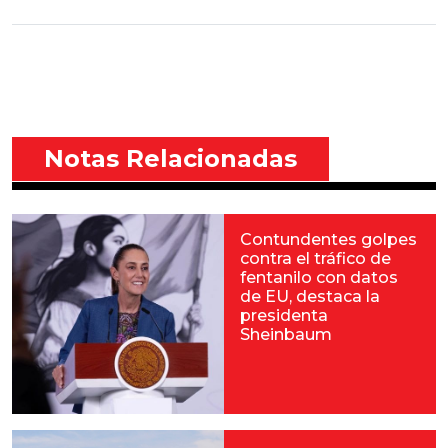
Notas Relacionadas
Contundentes golpes
contra el tráfico de
fentanilo con datos
de EU, destaca la
presidenta
Sheinbaum