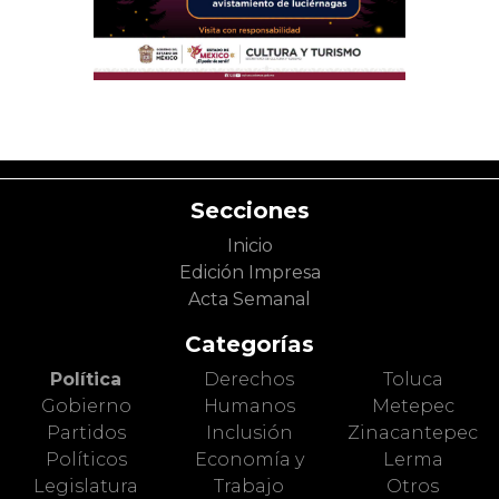
Secciones
Inicio
Edición Impresa
Acta Semanal
Categorías
Política
Derechos
Toluca
Gobierno
Humanos
Metepec
Partidos
Inclusión
Zinacantepec
Políticos
Economía y
Lerma
Legislatura
Trabajo
Otros