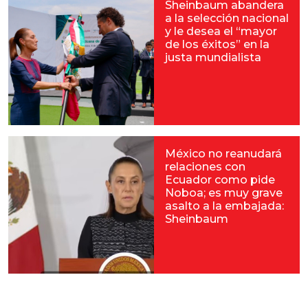
Sheinbaum abandera
a la selección nacional
y le desea el “mayor
de los éxitos” en la
justa mundialista
México no reanudará
relaciones con
Ecuador como pide
Noboa; es muy grave
asalto a la embajada:
Sheinbaum