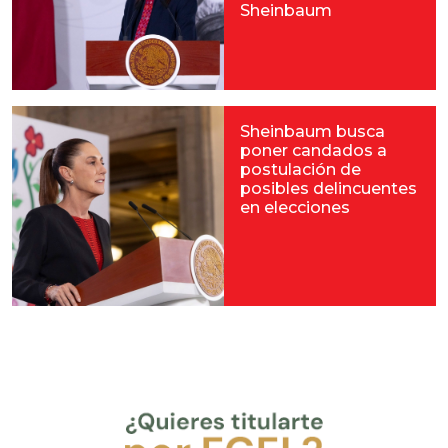
Sheinbaum
Sheinbaum busca
poner candados a
postulación de
posibles delincuentes
en elecciones