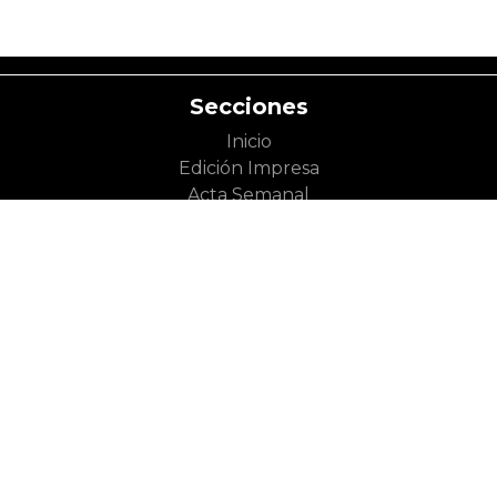
Secciones
Inicio
Edición Impresa
Acta Semanal
Categorías
Política
Derechos
Toluca
Gobierno
Humanos
Metepec
Partidos
Inclusión
Zinacantepec
Políticos
Economía y
Lerma
Legislatura
Trabajo
Otros
Sociedad
Cultura
Municipios
Seguridad y
Literatura
Valle de
Justicia
Cine
México
Diversidad y
Artes Escénicas
Nacional