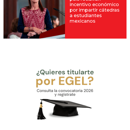
incentivo económico
por impartir cátedras
a estudiantes
mexicanos