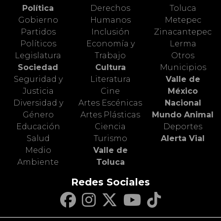
Política
Derechos
Toluca
Gobierno
Humanos
Metepec
Partidos
Inclusión
Zinacantepec
Políticos
Economía y
Lerma
Legislatura
Trabajo
Otros
Sociedad
Cultura
Municipios
Seguridad y
Literatura
Valle de
Justicia
Cine
México
Diversidad y
Artes Escénicas
Nacional
Género
Artes Plásticas
Mundo Animal
Educación
Ciencia
Deportes
Salud
Turismo
Alerta Vial
Medio
Valle de
Ambiente
Toluca
Redes Sociales