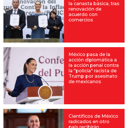
la canasta básica, tras
renovación de
acuerdo con
comercios
México pasa de la
acción diplomática a
la acción penal contra
la "policía" racista de
Trump por asesinato
de mexicanos
Científicos de México
radicados en otro
país recibirán