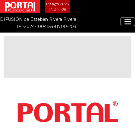
09 Ago 2026
11 : 34 : 07
DIFUSIÓN de Esteban Rivera Rivera
04-2024-100415481700-203