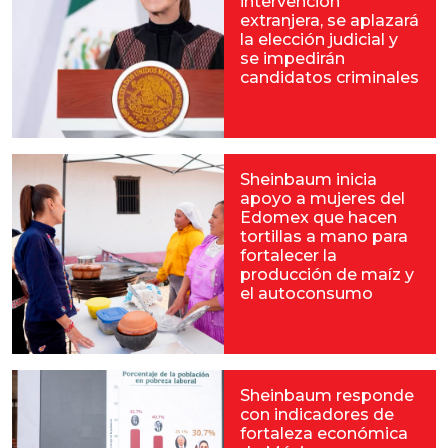
intervención
extranjera, se aplazará
la elección judicial y
se impedirán
candidatos criminales
Sheinbaum inicia
apoyo a mujeres del
Edomex que hacen
tortillas a mano para
fortalecer la
producción de maíz y
el autoconsumo
Sheinbaum responde
con indicadores de
fortaleza económica