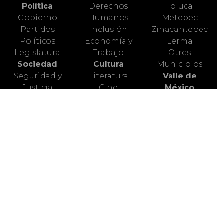
Política
Derechos
Toluca
Gobierno
Humanos
Metepec
Partidos
Inclusión
Zinacantepec
Políticos
Economía y
Lerma
Legislatura
Trabajo
Otros
Sociedad
Cultura
Municipios
Seguridad y
Literatura
Valle de
Justicia
Cine
México
Diversidad y
Artes Escénicas
Nacional
Género
Artes Plásticas
Mundo Animal
Educación
Ciencia
Deportes
Salud
Turismo
Alerta Vial
Medio
Valle de
Ambiente
Toluca
Redes Sociales