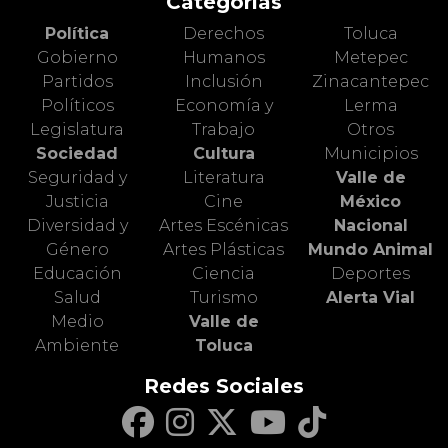
Categorías
Política
Derechos
Toluca
Gobierno
Humanos
Metepec
Partidos
Inclusión
Zinacantepec
Políticos
Economía y
Lerma
Legislatura
Trabajo
Otros
Sociedad
Cultura
Municipios
Seguridad y
Literatura
Valle de
Justicia
Cine
México
Diversidad y
Artes Escénicas
Nacional
Género
Artes Plásticas
Mundo Animal
Educación
Ciencia
Deportes
Salud
Turismo
Alerta Vial
Medio
Valle de
Ambiente
Toluca
Redes Sociales