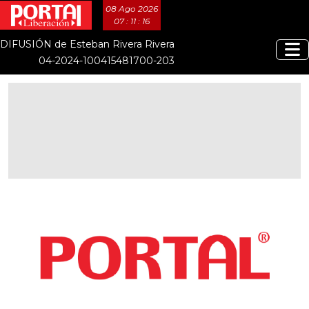
08 Ago 2026
07 : 11 : 16
DIFUSIÓN de Esteban Rivera Rivera
04-2024-100415481700-203