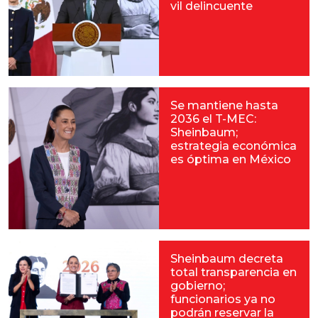
vil delincuente
Se mantiene hasta
2036 el T-MEC:
Sheinbaum;
estrategia económica
es óptima en México
Sheinbaum decreta
total transparencia en
gobierno;
funcionarios ya no
podrán reservar la