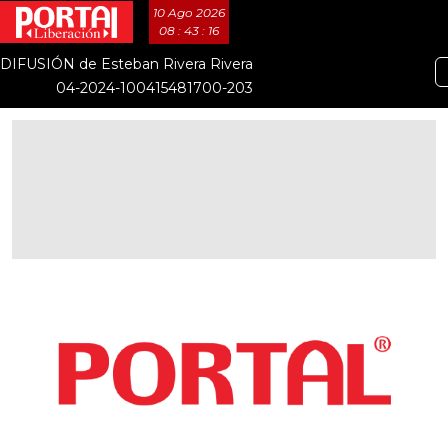
10 Ago 2026
08 : 43 : 17
DIFUSIÓN de Esteban Rivera Rivera
04-2024-100415481700-203