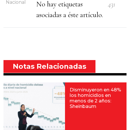
Nacional
No hay etiquetas
431
asociadas a éste artículo.
Notas Relacionadas
Disminuyeron en 48%
los homicidios en
menos de 2 años:
Sheinbaum