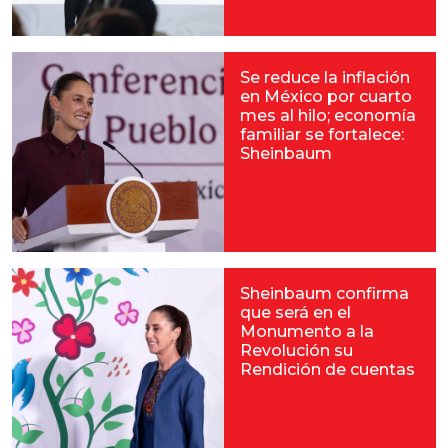
Se reduce la inflación
en México por cuarto
mes al hilo; economía
familiar se fortalece:
Sheinbaum
Sheinbaum confirma
que será en el
Monumento a la
Revolución su
Rendición de cuentas