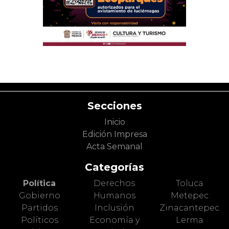
Secciones
Inicio
Edición Impresa
Acta Semanal
Categorías
Política
Derechos
Toluca
Gobierno
Humanos
Metepec
Partidos
Inclusión
Zinacantepec
Políticos
Economía y
Lerma