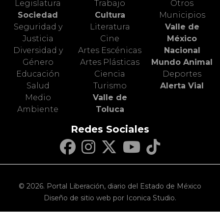
Legislatura
Trabajo
Otros
Sociedad
Cultura
Municipios
Seguridad y
Literatura
Valle de
Justicia
Cine
México
Diversidad y
Artes Escénicas
Nacional
Género
Artes Plásticas
Mundo Animal
Educación
Ciencia
Deportes
Salud
Turismo
Alerta Vial
Medio
Valle de
Ambiente
Toluca
Redes Sociales
© 2026. Portal Liberación, diario del Estado de México
Diseño de sitio web por Iconica Studio.