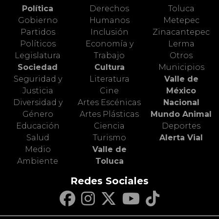
Política
Derechos
Toluca
Gobierno
Humanos
Metepec
Partidos
Inclusión
Zinacantepec
Políticos
Economía y
Lerma
Legislatura
Trabajo
Otros
Sociedad
Cultura
Municipios
Seguridad y
Literatura
Valle de
Justicia
Cine
México
Diversidad y
Artes Escénicas
Nacional
Género
Artes Plásticas
Mundo Animal
Educación
Ciencia
Deportes
Salud
Turismo
Alerta Vial
Medio
Valle de
Ambiente
Toluca
Redes Sociales