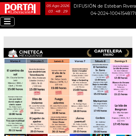
05 Ago 2026
DIFUSIÓN de Esteban Rivera
03 : 48 : 30
04-2024-1004154817