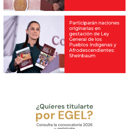
Participarán naciones
originarias en
gestación de Ley
General de los
Pueblos Indígenas y
Afrodescendientes:
Sheinbaum