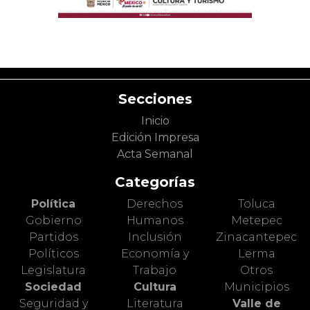
Secciones
Inicio
Edición Impresa
Acta Semanal
Categorías
Política
Derechos
Toluca
Gobierno
Humanos
Metepec
Partidos
Inclusión
Zinacantepec
Políticos
Economía y
Lerma
Legislatura
Trabajo
Otros
Sociedad
Cultura
Municipios
Seguridad y
Literatura
Valle de