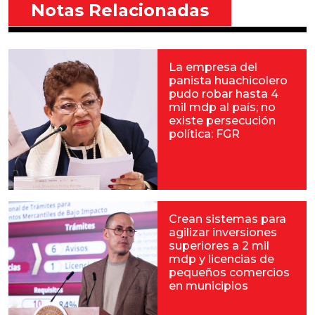
Notas Relacionadas
La empresa del
panista huachicolero
pudo robar hasta 4
mil mdp al país; no
existe persecución
política: FGR
Crean sistemas para
agilizar inversiones
superiores a 2 mil
mdp y licencias de
pequeños comercios
en municipios