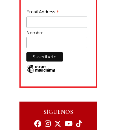
*
Email Address
Nombre
SÍGUENOS