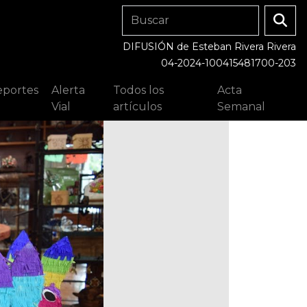
DIFUSIÓN de Esteban Rivera Rivera
04-2024-100415481700-203
portes
Alerta
Todos los
Acta
Vial
artículos
Semanal