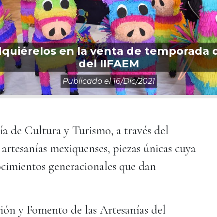
dquiérelos en la venta de temporada 
del IIFAEM
Publicado el
16/dic/2021
ía de Cultura y Turismo, a través del
 artesanías mexiquenses, piezas únicas cuya
nocimientos generacionales que dan
ación y Fomento de las Artesanías del