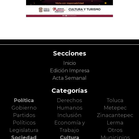
Secciones
Inicio
Edición Impresa
Acta Semanal
Categorías
Política
Derechos
Toluca
Gobierno
Humanos
Metepec
Partidos
Inclusión
Zinacantepec
Políticos
Economía y
Lerma
Legislatura
Trabajo
Otros
Sociedad
Cultura
Municipios