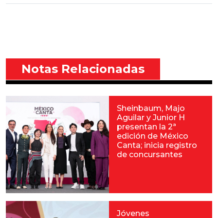
Notas Relacionadas
Sheinbaum, Majo
Aguilar y Junior H
presentan la 2ª
edición de México
Canta; inicia registro
de concursantes
Jóvenes