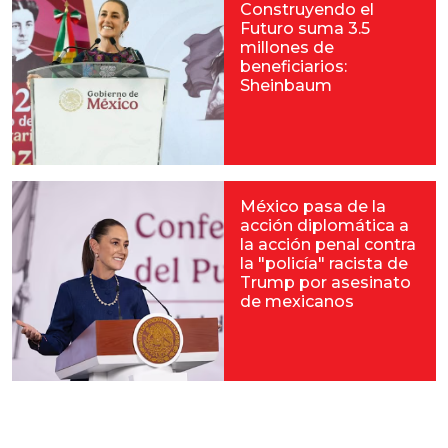
Construyendo el
Futuro suma 3.5
millones de
beneficiarios:
Sheinbaum
México pasa de la
acción diplomática a
la acción penal contra
la "policía" racista de
Trump por asesinato
de mexicanos