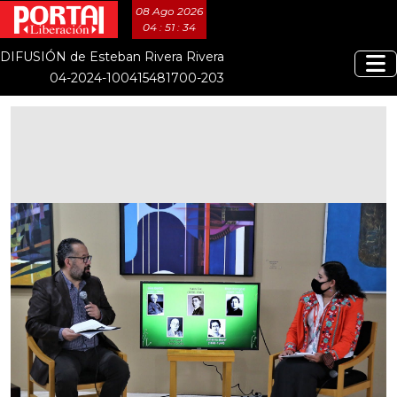
08 Ago 2026
04 : 51 : 35
DIFUSIÓN de Esteban Rivera Rivera
04-2024-100415481700-203