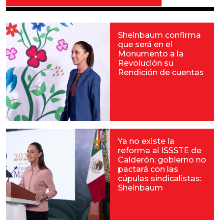
Sheinbaum confirma
que será en el
Monumento a la
Revolución su
Rendición de cuentas
Ya no existe la
reforma al ISSSTE de
Calderón; gobierno no
pactará con las
cúpulas sindicalistas:
Sheinbaum