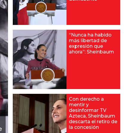
“Nunca ha habido
más libertad de
expresión que
ahora”: Sheinbaum
Con derecho a
mentir y
desinformar TV
Azteca, Sheinbaum
descarta el retiro de
la concesión
e