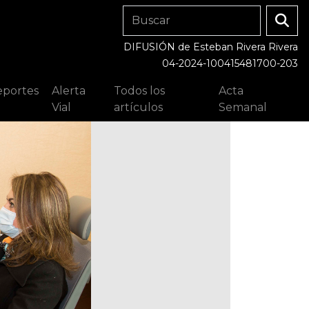
DIFUSIÓN de Esteban Rivera Rivera
04-2024-100415481700-203
portes
Alerta
Todos los
Acta
Vial
artículos
Semanal