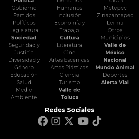
Política
Derechos
Toluca
Gobierno
Humanos
Metepec
Partidos
Inclusión
Zinacantepec
Políticos
Economía y
Lerma
Legislatura
Trabajo
Otros
Sociedad
Cultura
Municipios
Seguridad y
Literatura
Valle de
Justicia
Cine
México
Diversidad y
Artes Escénicas
Nacional
Género
Artes Plásticas
Mundo Animal
Educación
Ciencia
Deportes
Salud
Turismo
Alerta Vial
Medio
Valle de
Ambiente
Toluca
Redes Sociales