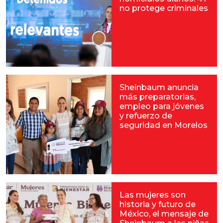
no protege criminales
Sheinbaum anuncia
más preparatorias,
empleo para jóvenes
y refuerzo de
seguridad en Morelos
Las mujeres son
historia y futuro de
México, el mensaje de