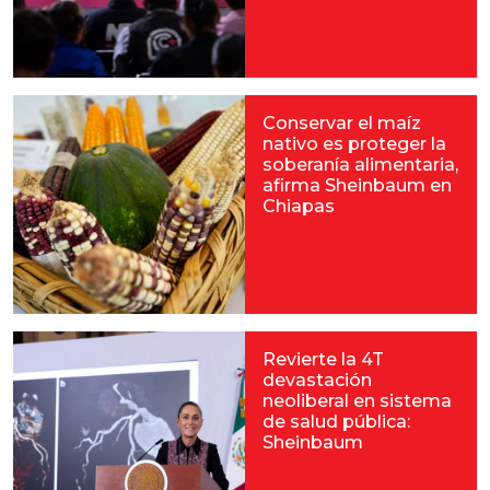
Conservar el maíz
nativo es proteger la
soberanía alimentaria,
afirma Sheinbaum en
Chiapas
Revierte la 4T
devastación
neoliberal en sistema
de salud pública:
Sheinbaum