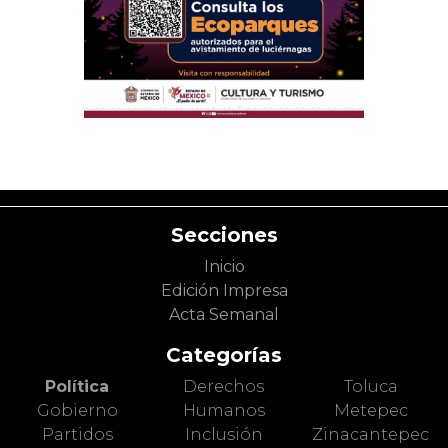
Secciones
Inicio
Edición Impresa
Acta Semanal
Categorías
Política
Derechos
Toluca
Gobierno
Humanos
Metepec
Partidos
Inclusión
Zinacantepec