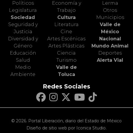
Políticos
Economía y
Lerma
Legislatura
Trabajo
Otros
Sociedad
Cultura
Municipios
Seguridad y
Literatura
Valle de
Justicia
Cine
México
Diversidad y
Artes Escénicas
Nacional
Género
Artes Plásticas
Mundo Animal
Educación
Ciencia
Deportes
Salud
Turismo
Alerta Vial
Medio
Valle de
Ambiente
Toluca
Redes Sociales
© 2026. Portal Liberación, diario del Estado de México
Diseño de sitio web por Iconica Studio.