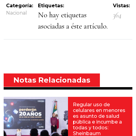
Categoría:
Etiquetas:
Vistas:
Nacional
No hay etiquetas
364
asociadas a éste artículo.
Notas Relacionadas
Regular uso de
celulares en menores
es asunto de salud
pública e incumbe a
todas y todos:
Sheinbaum