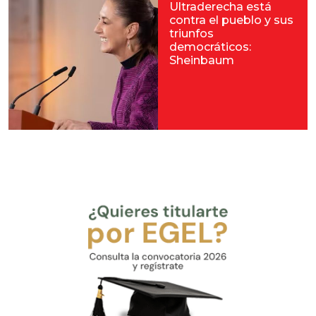
Ultraderecha está
contra el pueblo y sus
triunfos
democráticos:
Sheinbaum