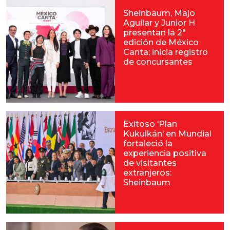
Sheinbaum, Majo
Aguilar y Junior H
presentan la 2ª
edición de México
Canta; inicia registro
de concursantes
Exitoso ‘Plan
Kukulkán‘ en Mundial
fortaleció la
experiencia positiva
de visitantes
extranjeros:
Sheinbaum