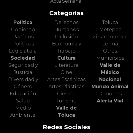
Acta Semanal
Categorías
Política
Derechos
Toluca
Gobierno
Humanos
Metepec
Partidos
Inclusión
Zinacantepec
Políticos
Economía y
Lerma
Legislatura
Trabajo
Otros
Sociedad
Cultura
Municipios
Seguridad y
Literatura
Valle de
Justicia
Cine
México
Diversidad y
Artes Escénicas
Nacional
Género
Artes Plásticas
Mundo Animal
Educación
Ciencia
Deportes
Salud
Turismo
Alerta Vial
Medio
Valle de
Ambiente
Toluca
Redes Sociales