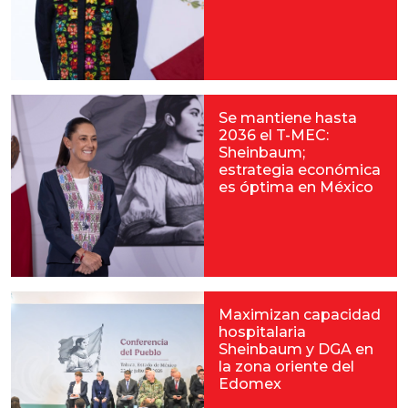
Se mantiene hasta
2036 el T-MEC:
Sheinbaum;
estrategia económica
es óptima en México
Maximizan capacidad
hospitalaria
Sheinbaum y DGA en
la zona oriente del
Edomex