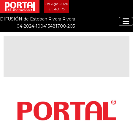
08 Ago 2026
11 : 48 : 16
DIFUSIÓN de Esteban Rivera Rivera
04-2024-100415481700-203