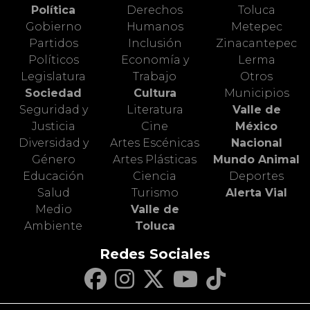
Política
Derechos
Toluca
Gobierno
Humanos
Metepec
Partidos
Inclusión
Zinacantepec
Políticos
Economía y
Lerma
Legislatura
Trabajo
Otros
Sociedad
Cultura
Municipios
Seguridad y
Literatura
Valle de
Justicia
Cine
México
Diversidad y
Artes Escénicas
Nacional
Género
Artes Plásticas
Mundo Animal
Educación
Ciencia
Deportes
Salud
Turismo
Alerta Vial
Medio
Valle de
Ambiente
Toluca
Redes Sociales