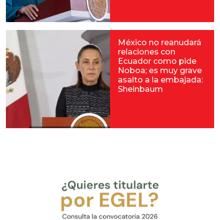
México no reanudará
relaciones con
Ecuador como pide
Noboa; es muy grave
asalto a la embajada:
Sheinbaum