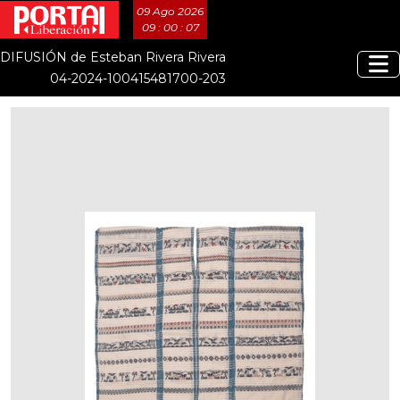
09 Ago 2026
09 : 00 : 08
DIFUSIÓN de Esteban Rivera Rivera
04-2024-100415481700-203