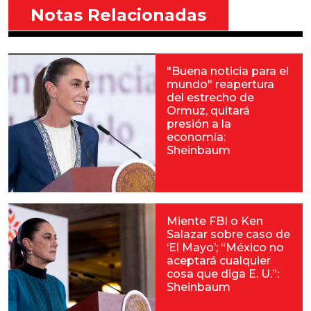
Notas Relacionadas
"Buena noticia para el
mundo" reapertura
del estrecho de
Ormuz, quitará
presión a la
economía:
Sheinbaum
Miente FBI o Ken
Salazar sobre caso de
‘El Mayo’; “México no
aceptará cualquier
cosa que diga E. U.”:
Sheinbaum