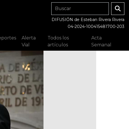
DIFUSIÓN de Esteban Rivera Rivera
04-2024-100415481700-203
portes
Alerta
Todos los
Acta
Vial
artículos
Semanal