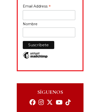
*
Email Address
Nombre
SÍGUENOS