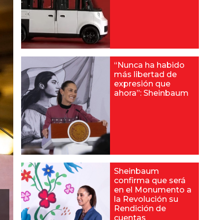
“Nunca ha habido
más libertad de
expresión que
ahora”: Sheinbaum
Sheinbaum
confirma que será
en el Monumento a
la Revolución su
Rendición de
cuentas