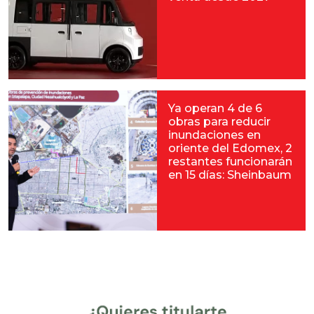
Ya operan 4 de 6
obras para reducir
inundaciones en
oriente del Edomex, 2
restantes funcionarán
en 15 días: Sheinbaum