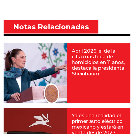
Notas Relacionadas
Abril 2026, el de la
cifra más baja de
homicidios en 11 años,
destaca la presidenta
Sheinbaum
Ya es una realidad el
primer auto eléctrico
mexicano y estará en
venta desde 2027