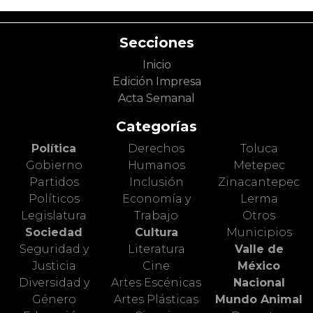
Secciones
Inicio
Edición Impresa
Acta Semanal
Categorías
Política
Derechos
Toluca
Gobierno
Humanos
Metepec
Partidos
Inclusión
Zinacantepec
Políticos
Economía y
Lerma
Legislatura
Trabajo
Otros
Sociedad
Cultura
Municipios
Seguridad y
Literatura
Valle de
Justicia
Cine
México
Diversidad y
Artes Escénicas
Nacional
Género
Artes Plásticas
Mundo Animal