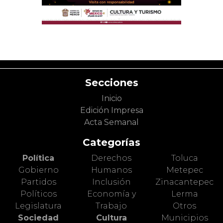
Secciones
Inicio
Edición Impresa
Acta Semanal
Categorías
Política
Derechos
Toluca
Gobierno
Humanos
Metepec
Partidos
Inclusión
Zinacantepec
Políticos
Economía y
Lerma
Legislatura
Trabajo
Otros
Sociedad
Cultura
Municipios