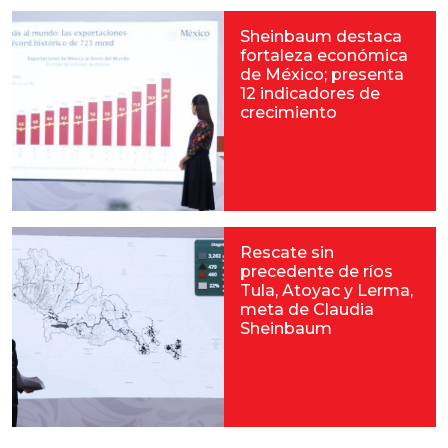
Sheinbaum destaca
fortaleza económica
de México; presenta
12 indicadores de
crecimiento
Rescate sin
precedente de ríos
Tula, Atoyac y Lerma,
meta de Claudia
Sheinbaum