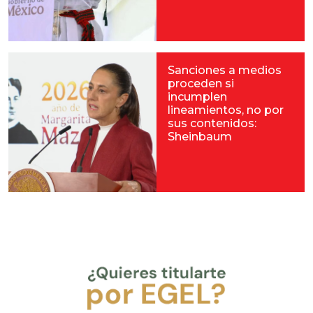
Sanciones a medios
proceden si
incumplen
lineamientos, no por
sus contenidos:
Sheinbaum