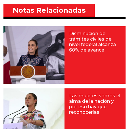
Notas Relacionadas
Disminución de
trámites civiles de
nivel federal alcanza
60% de avance
Las mujeres somos el
alma de la nación y
por eso hay que
reconocerlas