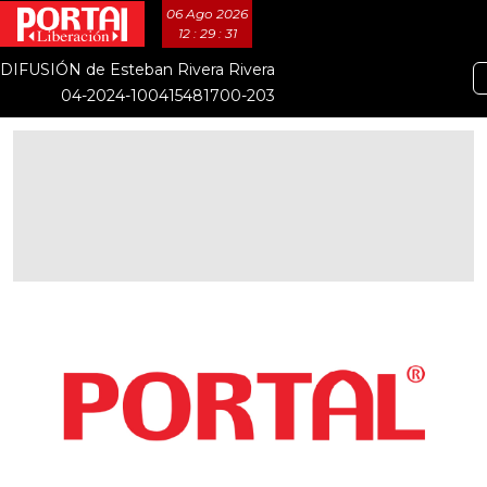
06 Ago 2026
12 : 29 : 32
DIFUSIÓN de Esteban Rivera Rivera
04-2024-100415481700-203