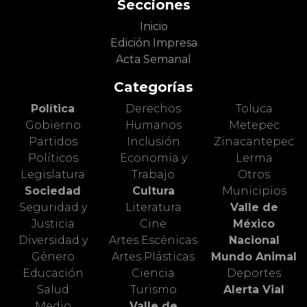
Secciones
Inicio
Edición Impresa
Acta Semanal
Categorías
Política
Derechos
Toluca
Gobierno
Humanos
Metepec
Partidos
Inclusión
Zinacantepec
Políticos
Economía y
Lerma
Legislatura
Trabajo
Otros
Sociedad
Cultura
Municipios
Seguridad y
Literatura
Valle de
Justicia
Cine
México
Diversidad y
Artes Escénicas
Nacional
Género
Artes Plásticas
Mundo Animal
Educación
Ciencia
Deportes
Salud
Turismo
Alerta Vial
Medio
Valle de