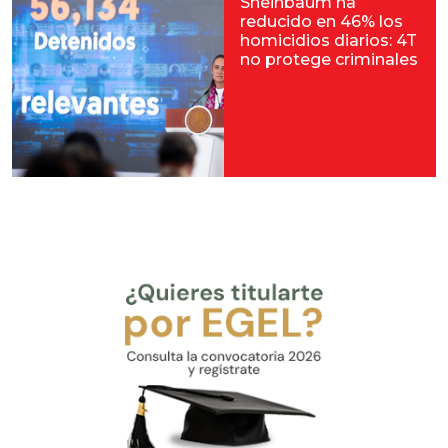
Sheinbaum ha
reducido en 46% los
homicidios diarios: 4T
no protege criminales