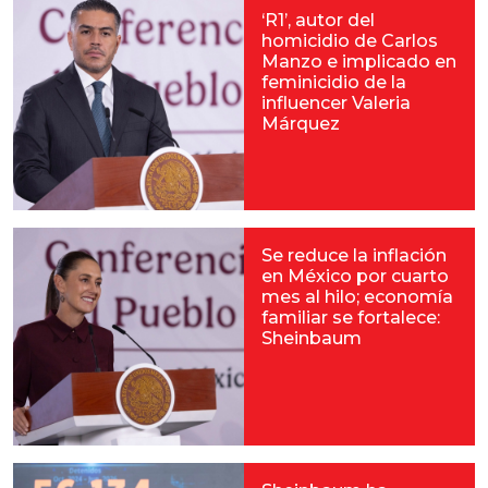
‘R1’, autor del
homicidio de Carlos
Manzo e implicado en
feminicidio de la
influencer Valeria
Márquez
Se reduce la inflación
en México por cuarto
mes al hilo; economía
familiar se fortalece:
Sheinbaum