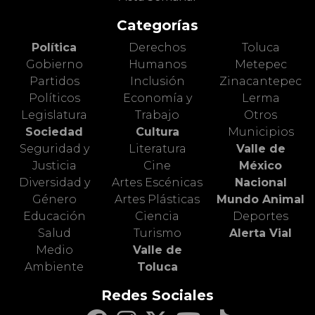
Categorías
Política
Derechos
Toluca
Gobierno
Humanos
Metepec
Partidos
Inclusión
Zinacantepec
Políticos
Economía y
Lerma
Legislatura
Trabajo
Otros
Sociedad
Cultura
Municipios
Seguridad y
Literatura
Valle de
Justicia
Cine
México
Diversidad y
Artes Escénicas
Nacional
Género
Artes Plásticas
Mundo Animal
Educación
Ciencia
Deportes
Salud
Turismo
Alerta Vial
Medio
Valle de
Ambiente
Toluca
Redes Sociales