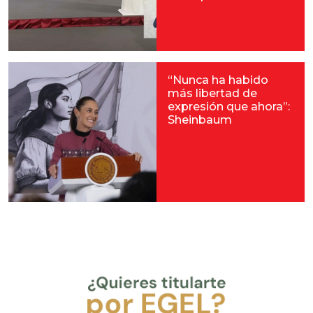
“Nunca ha habido
más libertad de
expresión que ahora”:
Sheinbaum