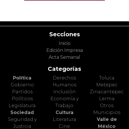
Secciones
Inicio
Edición Impresa
Acta Semanal
Categorías
Política
Derechos
Toluca
Gobierno
Humanos
Metepec
Partidos
Inclusión
Zinacantepec
Políticos
Economía y
Lerma
Legislatura
Trabajo
Otros
Sociedad
Cultura
Municipios
Seguridad y
Literatura
Valle de
Justicia
Cine
México