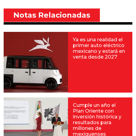
Notas Relacionadas
Ya es una realidad el
primer auto eléctrico
mexicano y estará en
venta desde 2027
Cumple un año el
Plan Oriente con
inversión histórica y
resultados para
millones de
mexiquenses