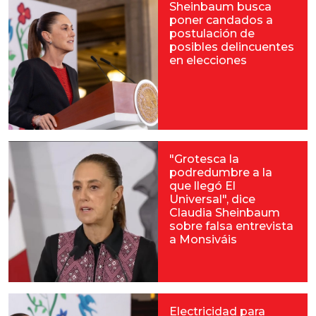
Sheinbaum busca
poner candados a
postulación de
posibles delincuentes
en elecciones
"Grotesca la
podredumbre a la
que llegó El
Universal", dice
Claudia Sheinbaum
sobre falsa entrevista
a Monsiváis
Electricidad para