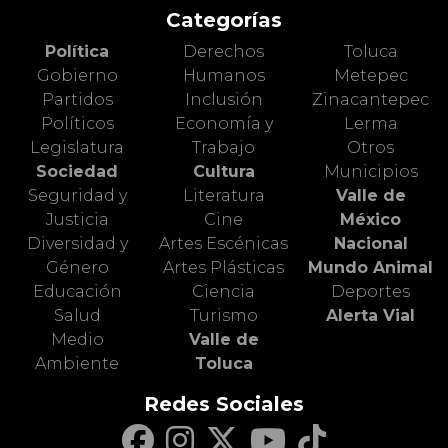
Categorías
Política
Derechos
Toluca
Gobierno
Humanos
Metepec
Partidos
Inclusión
Zinacantepec
Políticos
Economía y
Lerma
Legislatura
Trabajo
Otros
Sociedad
Cultura
Municipios
Seguridad y
Literatura
Valle de
Justicia
Cine
México
Diversidad y
Artes Escénicas
Nacional
Género
Artes Plásticas
Mundo Animal
Educación
Ciencia
Deportes
Salud
Turismo
Alerta Vial
Medio
Valle de
Ambiente
Toluca
Redes Sociales