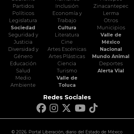
Partidos
Inclusión
Zinacantepec
Políticos
Economía y
Lerma
Legislatura
Trabajo
Otros
Sociedad
Cultura
Municipios
Seguridad y
Literatura
Valle de
Justicia
Cine
México
Diversidad y
Artes Escénicas
Nacional
Género
Artes Plásticas
Mundo Animal
Educación
Ciencia
Deportes
Salud
Turismo
Alerta Vial
Medio
Valle de
Ambiente
Toluca
Redes Sociales
© 2026. Portal Liberación, diario del Estado de México