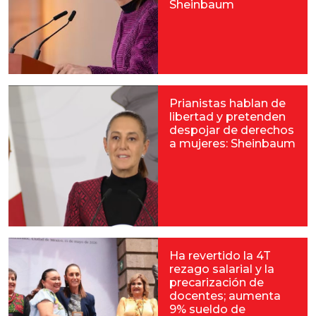
Sheinbaum
Prianistas hablan de
libertad y pretenden
despojar de derechos
a mujeres: Sheinbaum
Ha revertido la 4T
rezago salarial y la
precarización de
docentes; aumenta
9% sueldo de