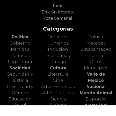
Inicio
Edición Impresa
Acta Semanal
Categorías
Política
Derechos
Toluca
Gobierno
Humanos
Metepec
Partidos
Inclusión
Zinacantepec
Políticos
Economía y
Lerma
Legislatura
Trabajo
Otros
Sociedad
Cultura
Municipios
Seguridad y
Literatura
Valle de
Justicia
Cine
México
Diversidad y
Artes Escénicas
Nacional
Género
Artes Plásticas
Mundo Animal
Educación
Ciencia
Deportes
Salud
Turismo
Alerta Vial
Medio
Valle de