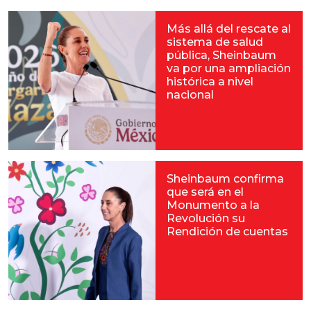
Más allá del rescate al
sistema de salud
pública, Sheinbaum
va por una ampliación
histórica a nivel
nacional
Sheinbaum confirma
que será en el
Monumento a la
Revolución su
Rendición de cuentas