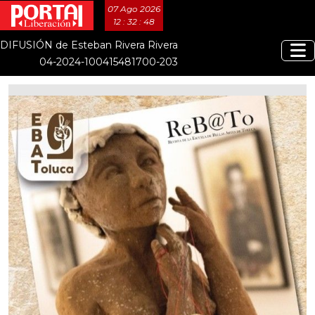
07 Ago 2026
12 : 32 : 49
DIFUSIÓN de Esteban Rivera Rivera
04-2024-100415481700-203