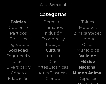
Acta Semanal
Categorías
Política
Derechos
Toluca
Gobierno
Humanos
Metepec
Partidos
Inclusión
Zinacantepec
Políticos
Economía y
Lerma
Legislatura
Trabajo
Otros
Sociedad
Cultura
Municipios
Seguridad y
Literatura
Valle de
Justicia
Cine
México
Diversidad y
Artes Escénicas
Nacional
Género
Artes Plásticas
Mundo Animal
Educación
Ciencia
Deportes
Salud
Turismo
Alerta Vial
Medio
Valle de
Ambiente
Toluca
Redes Sociales