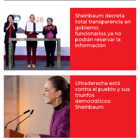
Sheinbaum decreta
total transparencia en
gobierno;
funcionarios ya no
podrán reservar la
información
Ultraderecha está
contra el pueblo y sus
triunfos
democráticos:
Sheinbaum