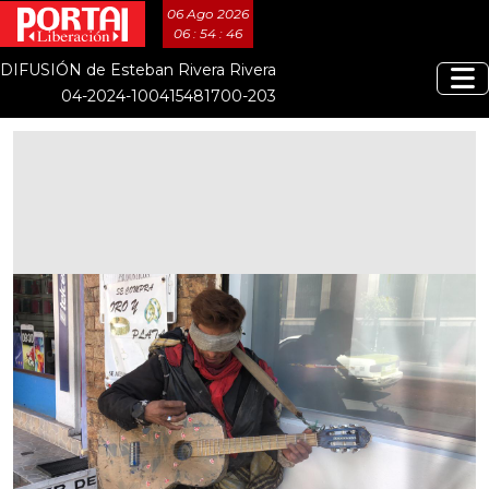
06 Ago 2026
06 : 54 : 46
DIFUSIÓN de Esteban Rivera Rivera
04-2024-100415481700-203