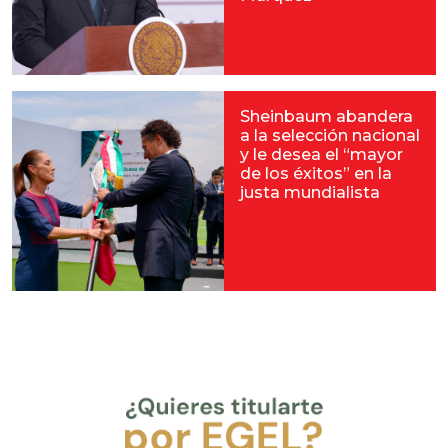
Sheinbaum abandera
a la selección nacional
y le desea el “mayor
de los éxitos” en la
justa mundialista