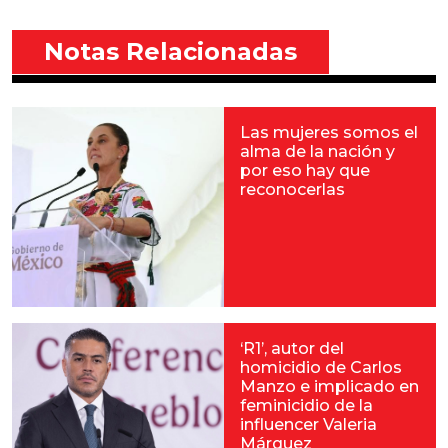
Notas Relacionadas
Las mujeres somos el
alma de la nación y
por eso hay que
reconocerlas
‘R1’, autor del
homicidio de Carlos
Manzo e implicado en
feminicidio de la
influencer Valeria
Márquez