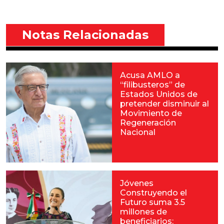
Notas Relacionadas
Acusa AMLO a
“filibusteros” de
Estados Unidos de
pretender disminuir al
Movimiento de
Regeneración
Nacional
Jóvenes
Construyendo el
Futuro suma 3.5
millones de
beneficiarios: