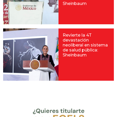
Sheinbaum
Revierte la 4T
devastación
neoliberal en sistema
de salud pública:
Sheinbaum