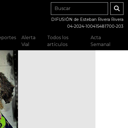
DIFUSIÓN de Esteban Rivera Rivera
04-2024-100415481700-203
portes
Alerta
Todos los
Acta
Vial
artículos
Semanal