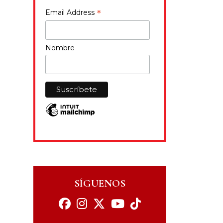
*
Email Address
Nombre
SÍGUENOS