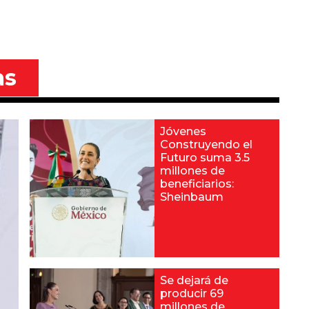
as
Jóvenes
Construyendo el
Futuro suma 3.5
millones de
beneficiarios:
Sheinbaum
Se dejará de
producir 69
millones de