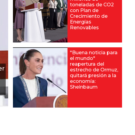
toneladas de CO2
con Plan de
Crecimiento de
Energías
Renovables
"Buena noticia para
el mundo"
reapertura del
er
estrecho de Ormuz,
quitará presión a la
economía:
Sheinbaum