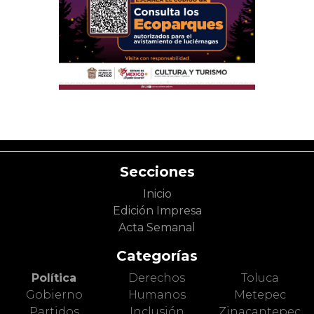
Secciones
Inicio
Edición Impresa
Acta Semanal
Categorías
Política
Derechos
Toluca
Gobierno
Humanos
Metepec
Partidos
Inclusión
Zinacantepec