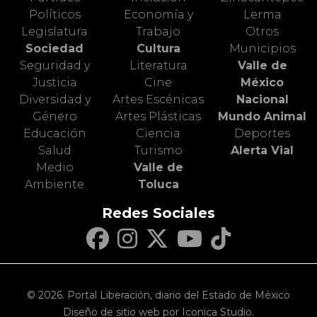
Políticos
Economía y
Lerma
Legislatura
Trabajo
Otros
Sociedad
Cultura
Municipios
Seguridad y
Literatura
Valle de
Justicia
Cine
México
Diversidad y
Artes Escénicas
Nacional
Género
Artes Plásticas
Mundo Animal
Educación
Ciencia
Deportes
Salud
Turismo
Alerta Vial
Medio
Valle de
Ambiente
Toluca
Redes Sociales
© 2026. Portal Liberación, diario del Estado de México
Diseño de sitio web por Iconica Studio.