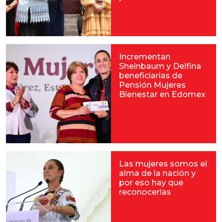
Incrementan
Sheinbaum y Delfina
beneficiarias de
Pensión Mujeres
Bienestar en Edomex
Las mujeres somos el
alma de la nación y
por eso hay que
reconocerlas