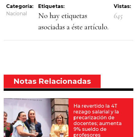
Categoría:
Etiquetas:
Vistas:
Nacional
No hay etiquetas
645
asociadas a éste artículo.
Notas Relacionadas
Ha revertido la 4T
rezago salarial y la
precarización de
docentes; aumenta
9% sueldo de
profesores