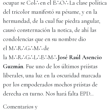
ocupar se Col∴ en el E∴O∴ La clase política
del tricolor manifestó su pésame, y en la
hermandad, de la cual fue piedra angular,
causó consternación la notica, de ahí las
condolencias que en su nombre dio
el M∴R∴G∴M∴ de
la M∴R∴G∴L∴E∴M∴
José Raúl Asencio
Guzmán
. Fue uno de los últimos priístas
liberales, una luz en la oscuridad marcada
por los empoderados mochos priístas de
derecha en turno. Nos hará falta EPD...
Comentarios y