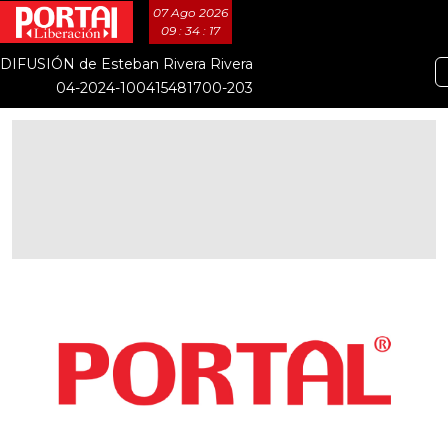
07 Ago 2026
09 : 34 : 18
DIFUSIÓN de Esteban Rivera Rivera
04-2024-100415481700-203