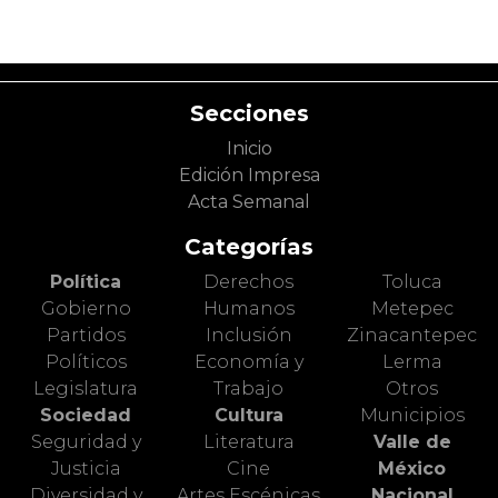
Secciones
Inicio
Edición Impresa
Acta Semanal
Categorías
Política
Derechos
Toluca
Gobierno
Humanos
Metepec
Partidos
Inclusión
Zinacantepec
Políticos
Economía y
Lerma
Legislatura
Trabajo
Otros
Sociedad
Cultura
Municipios
Seguridad y
Literatura
Valle de
Justicia
Cine
México
Diversidad y
Artes Escénicas
Nacional