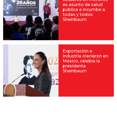
es asunto de salud
pública e incumbe a
todas y todos:
Sheinbaum
Exportación e
industria crecieron en
México, celebra la
presidenta
Sheinbaum