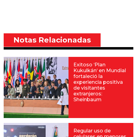
Notas Relacionadas
Exitoso ‘Plan
Kukulkán‘ en Mundial
fortaleció la
experiencia positiva
de visitantes
extranjeros:
Sheinbaum
Regular uso de
celulares en menores