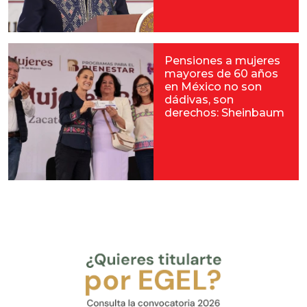
Pensiones a mujeres
mayores de 60 años
en México no son
dádivas, son
derechos: Sheinbaum