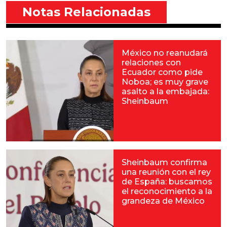
Notas Relacionadas
México no reanudará
relaciones con
Ecuador como pide
Noboa; es muy grave
asalto a la embajada:
Sheinbaum
Sheinbaum confirma
una reunión con el rey
de España: buscamos
el reconocimiento a la
grandeza de México