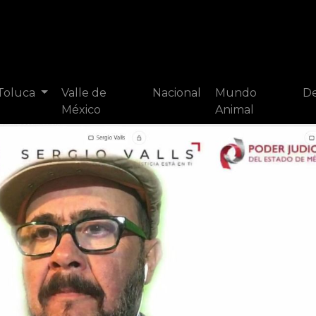
 Toluca
Valle de
Nacional
Mundo
De
México
Animal