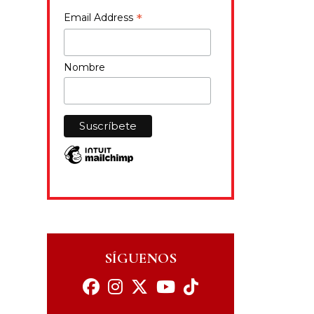
*
Email Address
Nombre
SÍGUENOS