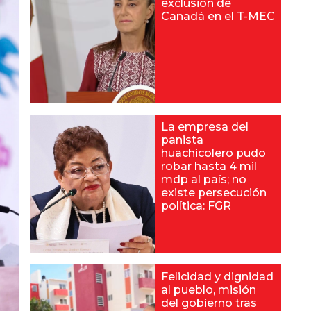
exclusión de
Canadá en el T-MEC
La empresa del
panista
huachicolero pudo
robar hasta 4 mil
mdp al país; no
existe persecución
política: FGR
Felicidad y dignidad
al pueblo, misión
del gobierno tras