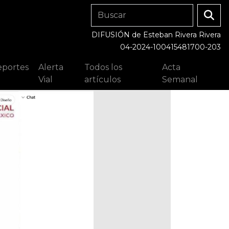
DIFUSIÓN de Esteban Rivera Rivera
04-2024-100415481700-203
portes
Alerta
Todos los
Acta
Vial
artículos
Semanal