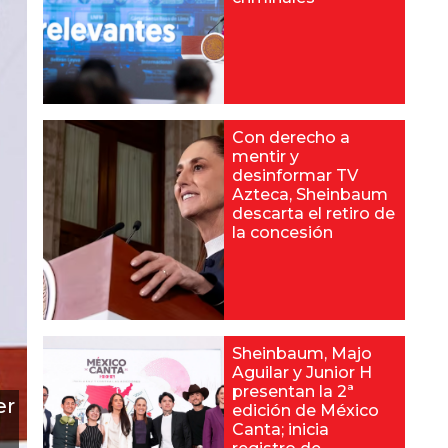
Con derecho a
mentir y
desinformar TV
Azteca, Sheinbaum
descarta el retiro de
la concesión
Sheinbaum, Majo
Aguilar y Junior H
presentan la 2ª
er
edición de México
Canta; inicia