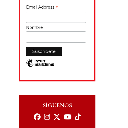
*
Email Address
Nombre
SÍGUENOS