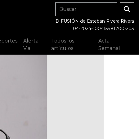
DIFUSIÓN de Esteban Rivera Rivera
04-2024-100415481700-203
portes
Alerta
Todos los
Acta
Vial
artículos
Semanal