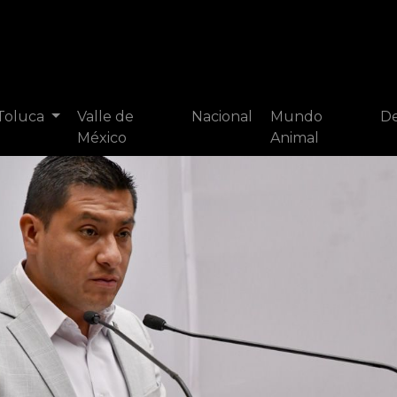
 Toluca
Valle de
Nacional
Mundo
De
México
Animal