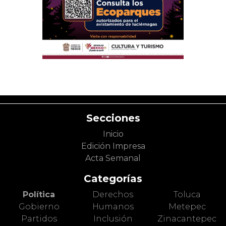
Secciones
Inicio
Edición Impresa
Acta Semanal
Categorías
Política
Derechos
Toluca
Gobierno
Humanos
Metepec
Partidos
Inclusión
Zinacantepec