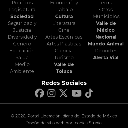
Políticos
Economía y
Lerma
Legislatura
Trabajo
Otros
Sociedad
Cultura
Municipios
Seguridad y
Literatura
Valle de
Justicia
Cine
México
Diversidad y
Artes Escénicas
Nacional
Género
Artes Plásticas
Mundo Animal
Educación
Ciencia
Deportes
Salud
Turismo
Alerta Vial
Medio
Valle de
Ambiente
Toluca
Redes Sociales
© 2026. Portal Liberación, diario del Estado de México
Diseño de sitio web por Iconica Studio.