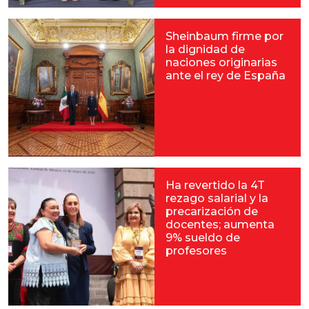
Sheinbaum firme por
la dignidad de
naciones originarias
ante el rey de España
Ha revertido la 4T
rezago salarial y la
precarización de
docentes; aumenta
9% sueldo de
profesores