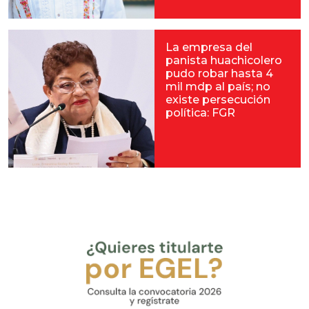
La empresa del
panista huachicolero
pudo robar hasta 4
mil mdp al país; no
existe persecución
política: FGR