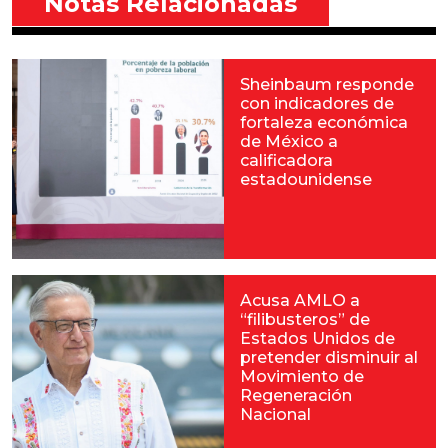
Notas Relacionadas
Sheinbaum responde
con indicadores de
fortaleza económica
de México a
calificadora
estadounidense
Acusa AMLO a
“filibusteros” de
Estados Unidos de
pretender disminuir al
Movimiento de
Regeneración
Nacional