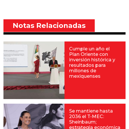
Notas Relacionadas
Cumple un año el
Plan Oriente con
inversión histórica y
resultados para
millones de
mexiquenses
Se mantiene hasta
2036 el T-MEC:
Sheinbaum;
estrategia económica