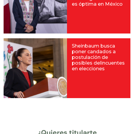
es óptima en México
Sheinbaum busca
poner candados a
postulación de
posibles delincuentes
en elecciones