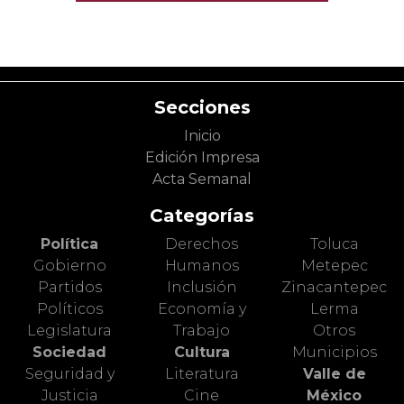
Secciones
Inicio
Edición Impresa
Acta Semanal
Categorías
Política
Derechos
Toluca
Gobierno
Humanos
Metepec
Partidos
Inclusión
Zinacantepec
Políticos
Economía y
Lerma
Legislatura
Trabajo
Otros
Sociedad
Cultura
Municipios
Seguridad y
Literatura
Valle de
Justicia
Cine
México