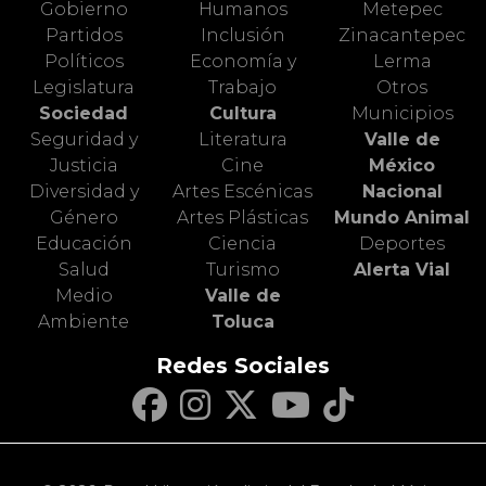
Gobierno
Humanos
Metepec
Partidos
Inclusión
Zinacantepec
Políticos
Economía y
Lerma
Legislatura
Trabajo
Otros
Sociedad
Cultura
Municipios
Seguridad y
Literatura
Valle de
Justicia
Cine
México
Diversidad y
Artes Escénicas
Nacional
Género
Artes Plásticas
Mundo Animal
Educación
Ciencia
Deportes
Salud
Turismo
Alerta Vial
Medio
Valle de
Ambiente
Toluca
Redes Sociales