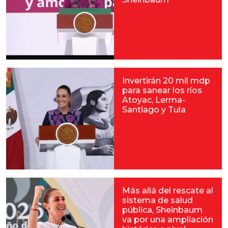
Invertirán 20 mil mdp
para sanear los ríos
Atoyac, Lerma-
Santiago y Tula
Más allá del rescate al
sistema de salud
pública, Sheinbaum
va por una ampliación