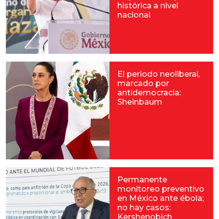
histórica a nivel
nacional
El periodo neoliberal,
marcado por
antidemocracia:
Sheinbaum
Permanente
monitoreo preventivo
en México ante ébola;
no hay casos:
Kershenobich