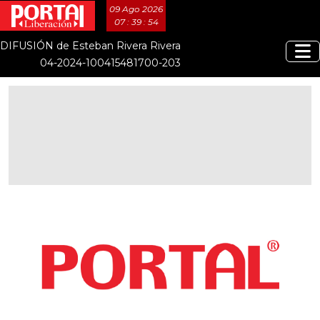
09 Ago 2026
07 : 39 : 54
DIFUSIÓN de Esteban Rivera Rivera
04-2024-100415481700-203