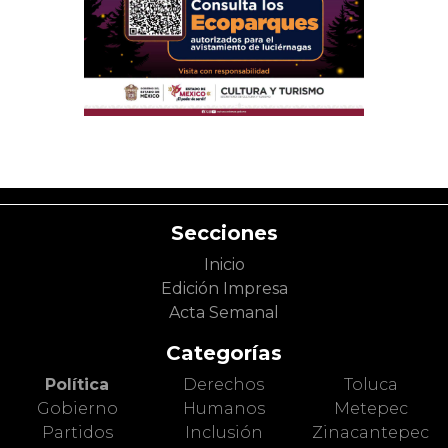
Secciones
Inicio
Edición Impresa
Acta Semanal
Categorías
Política
Derechos
Toluca
Gobierno
Humanos
Metepec
Partidos
Inclusión
Zinacantepec