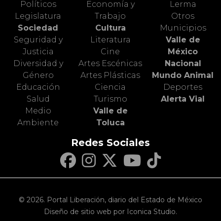
Políticos
Economía y
Lerma
Legislatura
Trabajo
Otros
Sociedad
Cultura
Municipios
Seguridad y
Literatura
Valle de
Justicia
Cine
México
Diversidad y
Artes Escénicas
Nacional
Género
Artes Plásticas
Mundo Animal
Educación
Ciencia
Deportes
Salud
Turismo
Alerta Vial
Medio
Valle de
Ambiente
Toluca
Redes Sociales
© 2026. Portal Liberación, diario del Estado de México
Diseño de sitio web por Iconica Studio.