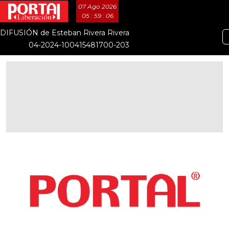
07 Ago 2026
05 : 59 : 07
DIFUSIÓN de Esteban Rivera Rivera
04-2024-100415481700-203