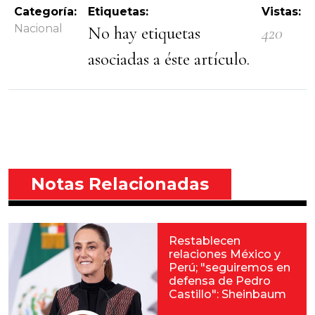
Categoría:
Etiquetas:
Vistas:
Nacional
No hay etiquetas
420
asociadas a éste artículo.
Notas Relacionadas
Restablecen
relaciones México y
Perú; "seguiremos en
defensa de Pedro
Castillo": Sheinbaum