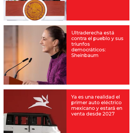
Ultraderecha está
contra el pueblo y sus
triunfos
democráticos:
Sheinbaum
Ya es una realidad el
primer auto eléctrico
mexicano y estará en
venta desde 2027