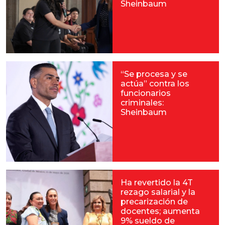
Sheinbaum
“Se procesa y se
actúa” contra los
funcionarios
criminales:
Sheinbaum
Ha revertido la 4T
rezago salarial y la
precarización de
docentes; aumenta
9% sueldo de