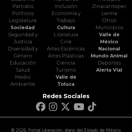
Partidos
Inclusión
Zinacantepec
Políticos
Economía y
Lerma
Legislatura
Trabajo
Otros
Sociedad
Cultura
Municipios
Seguridad y
Literatura
Valle de
Justicia
Cine
México
Diversidad y
Artes Escénicas
Nacional
Género
Artes Plásticas
Mundo Animal
Educación
Ciencia
Deportes
Salud
Turismo
Alerta Vial
Medio
Valle de
Ambiente
Toluca
Redes Sociales
© 2026. Portal Liberación, diario del Estado de México