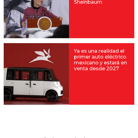
Sheinbaum
Ya es una realidad el
primer auto eléctrico
mexicano y estará en
venta desde 2027