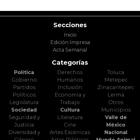
Secciones
Inicio
Edición Impresa
Acta Semanal
Categorías
Política
Derechos
Toluca
Gobierno
Humanos
Metepec
Partidos
Inclusión
Zinacantepec
Políticos
Economía y
Lerma
Legislatura
Trabajo
Otros
Sociedad
Cultura
Municipios
Seguridad y
Literatura
Valle de
Justicia
Cine
México
Diversidad y
Artes Escénicas
Nacional
Género
Artes Plásticas
Mundo Animal