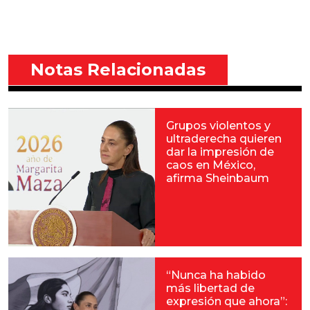
Notas Relacionadas
Grupos violentos y
ultraderecha quieren
dar la impresión de
caos en México,
afirma Sheinbaum
“Nunca ha habido
más libertad de
expresión que ahora”: