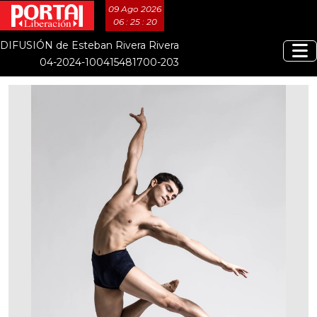
09 Ago 2026
06 : 25 : 21
DIFUSIÓN de Esteban Rivera Rivera
04-2024-100415481700-203