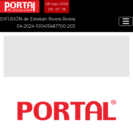
08 Ago 2026
09 : 57 : 19
DIFUSIÓN de Esteban Rivera Rivera
04-2024-100415481700-203