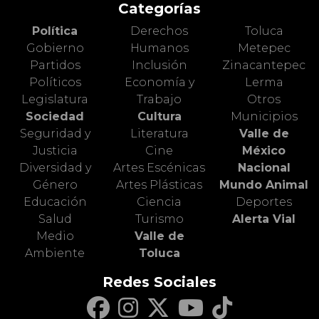
Categorías
Política
Derechos
Toluca
Gobierno
Humanos
Metepec
Partidos
Inclusión
Zinacantepec
Políticos
Economía y
Lerma
Legislatura
Trabajo
Otros
Sociedad
Cultura
Municipios
Seguridad y
Literatura
Valle de
Justicia
Cine
México
Diversidad y
Artes Escénicas
Nacional
Género
Artes Plásticas
Mundo Animal
Educación
Ciencia
Deportes
Salud
Turismo
Alerta Vial
Medio
Valle de
Ambiente
Toluca
Redes Sociales