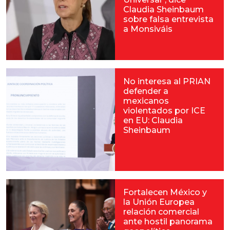
Claudia Sheinbaum
sobre falsa entrevista
a Monsiváis
No interesa al PRIAN
defender a
mexicanos
violentados por ICE
en EU: Claudia
Sheinbaum
Fortalecen México y
la Unión Europea
relación comercial
ante hostil panorama